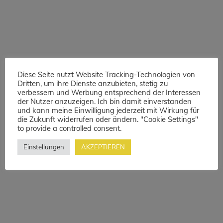
Hochzeitsplaner Allgäu
Felicia Hochzeiten
KOSTEN EINER
HOCHZEIT IM RAUM
ALLGÄU
Diese Seite nutzt Website Tracking-Technologien von
Dritten, um ihre Dienste anzubieten, stetig zu
verbessern und Werbung entsprechend der Interessen
Die Kosten einer Hochzeit im Allgäu und
der Nutzer anzuzeigen. Ich bin damit einverstanden
deren Hürden. Uns allen ist bekannt das die
und kann meine Einwilligung jederzeit mit Wirkung für
Kosten und Preise in fast allen Bereichen in
die Zukunft widerrufen oder ändern. "Cookie Settings"
to provide a controlled consent.
die Höhe geschnellt sind. Die aktuelle Lage
macht uns allen zu schaffen und lässt uns
Einstellungen
AKZEPTIEREN
oft keine Wahl als die Preise zu erhöhen. Vor
allem die Hochzeits -und Eventbranche ist
von den aktuellen Auswirkungen betroffen.
READ MORE